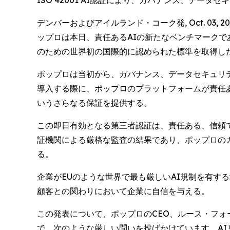
ISO 42001 AI認証により、ガバナンス、デ
デンバーおよびアイルランド・コーク発, Oct. 03,
ップロは本日、責任あるAIの新たなベンチマークである
のための世界初の国際的に認められた標準を取得し
ポップロは当初から、ガバナンス、データセキュリテ
導入する際に、ポップロのプラットフォームが責任
いうさらなる保証を提供する。
この即日有効となる第三者認証は、責任ある、信頼で
証機関による厳格な監査の結果であり、ポップロの
る。
企業がEUのような世界で最も厳しいAI規制を有す
顧客との関わりにおいて企業に自信を与える。
この発表について、ポップロのCEO、ルース・フォーネ
で、次のような厳しい問いを投げかけています。AI