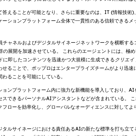
答えることが可能となり、さらに重要なのは、IT (情報技術
ケーションプラットフォーム全体で一貫性のある信頼できるメ
が従業員チャネルおよびデジタルサイネージネットワークを横断す
群の展開を加速させている。 これらのエージェントには、極
ドに即したコンテンツを迅速かつ大規模に生成できる
クリエイト 
わせることで、ポップロはエンタープライズチームがより迅速
関わることを可能にしている。
ションプラットフォーム内に強力な新機能を導入しており、AI
スできるパーソナルAIアシスタントなどが含まれている。 
クフローを効率化し、グローバルなオーディエンスに対してよ
ジタルサイネージにおける責任あるAIの新たな標準を打ち立て