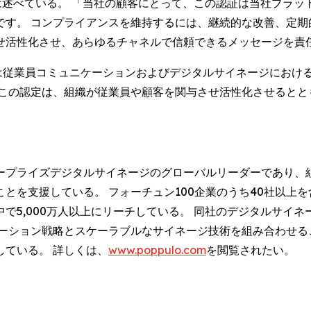
 Payne) は述べている。 「当社の顧客にとって、この認証は当社
です。 コンプライアンスを維持するには、継続的な改善、定期
せ活性化させ、あらゆるチャネルで信頼できるメッセージを責
、ポップロは従業員コミュニケーションおよびデジタルサイネージに
 この認定は、組織が従業員や顧客を関与させ活性化させるとと
。
ープライズデジタルサイネージのグローバルリーダーであり、
とを支援している。 フォーチュン100企業のうち40社以上
で5,000万人以上にリーチしている。 同社のデジタルサイネ
ケーション戦略とスケーラブルなサイネージ技術を組み合わせる
ている。 詳しくは、
www.poppulo.com
を閲覧されたい。