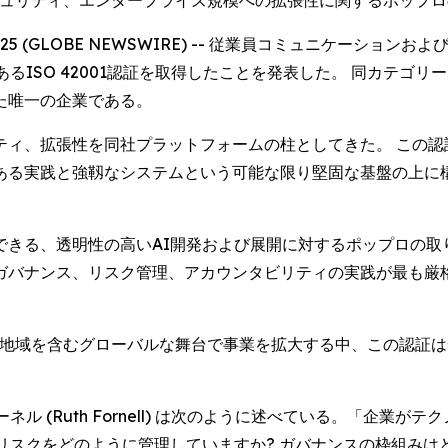
ータセキュリティ、エンタープライズ規模への拡張性に関するポップ
 2025 (GLOBE NEWSWIRE) -- 従業員コミュニケー
ISO 42001認証を取得したことを発表した。 同カテゴリー
た唯一の企業である。
ィ、拡張性を同社プラットフォームの柱としてきた。 この認
ある実践と強靱なシステムという可能な限り堅固な基盤の上に
きる、透明性の高いAI開発および展開に対するポップロの取
ガバナンス、リスク管理、アカウンタビリティの実践が最も厳
る地域を含むグローバルな舞台で事業を拡大する中、この認証は
ル (Ruth Fornell) は次のように述べている。「企業
リスクをどのように管理していますか? ガバナンスの枠組みはど