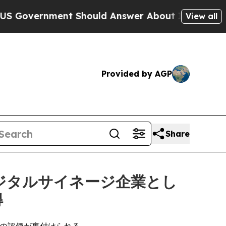
ernment Should Answer About Its Secretive Fro
View all
Provided by AGP
Share
デジタルサイネージ企業とし
得