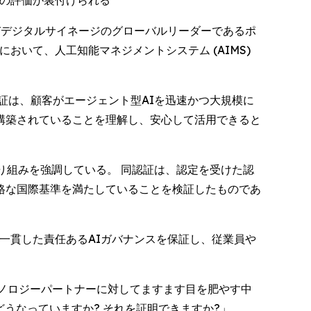
ロの評価が裏付けられる
ションおよびデジタルサイネージのグローバルリーダーであるポ
において、人工知能マネジメントシステム (AIMS)
証は、顧客がエージェント型AIを迅速かつ大規模に
構築されていることを理解し、安心して活用できると
り組みを強調している。 同認証は、認定を受けた認
格な国際基準を満たしていることを検証したものであ
一貫した責任あるAIガバナンスを保証し、従業員や
がテクノロジーパートナーに対してますます目を肥やす中
うなっていますか? それを証明できますか?」